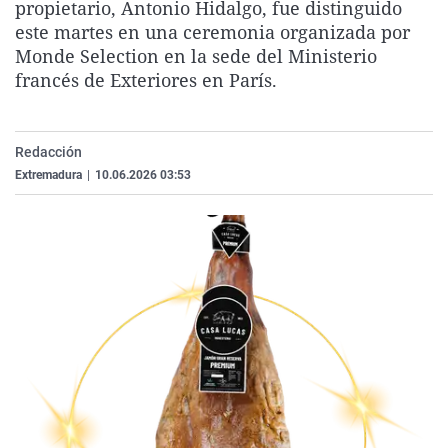
propietario, Antonio Hidalgo, fue distinguido
La rosa de los vientos
Caso
Extremadura
Virales
este martes en una ceremonia organizada por
Gente viajera
Retornados
Galicia
Televisión
Monde Selection en la sede del Ministerio
francés de Exteriores en París.
Como el perro y el gat
Equipo de investigaci
La Rioja
Elecciones
Operación Viuda Negr
Navarra
Redacción
País Vasco
Extremadura
|
10.06.2026 03:53