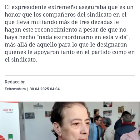
La rosa de los vientos
Caso
Extremadura
Virales
El expresidente extremeño aseguraba que es un
honor que los compañeros del sindicato en el
Gente viajera
Retornados
Galicia
Televisión
que lleva militando más de tres décadas le
Como el perro y el gat
Equipo de investigaci
La Rioja
Elecciones
hagan este reconocimiento a pesar de que no
haya hecho "nada extraordinario en esta vida",
Operación Viuda Negr
Navarra
más allá de aquello para lo que le designaron
País Vasco
quienes le apoyaron tanto en el partido como en
el sindicato.
Redacción
Extremadura
|
30.04.2025 04:04