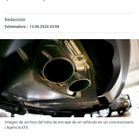
La rosa de los vientos
Caso
Extremadura
Virales
Gente viajera
Retornados
Galicia
Televisión
Redacción
Como el perro y el gat
Equipo de investigaci
La Rioja
Elecciones
Extremadura
|
13.08.2024 03:08
Operación Viuda Negr
Navarra
País Vasco
Imagen de archivo del tubo de escape de un vehículo en un concesionario
| Agencia EFE