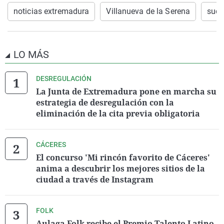
noticias extremadura
Villanueva de la Serena
suce
LO MÁS
DESREGULACIÓN
La Junta de Extremadura pone en marcha su
estrategia de desregulación con la
eliminación de la cita previa obligatoria
CÁCERES
El concurso 'Mi rincón favorito de Cáceres'
anima a descubrir los mejores sitios de la
ciudad a través de Instagram
FOLK
Aulaga Folk recibe el Premio Talento Latino