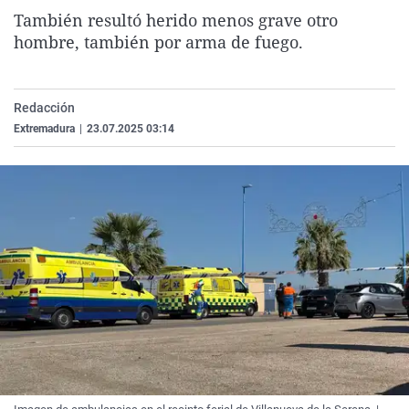
La rosa de los vientos
Caso
Extremadura
Virales
También resultó herido menos grave otro
hombre, también por arma de fuego.
Gente viajera
Retornados
Galicia
Televisión
Como el perro y el gat
Equipo de investigaci
La Rioja
Elecciones
Redacción
Operación Viuda Negr
Navarra
Extremadura
|
23.07.2025 03:14
País Vasco