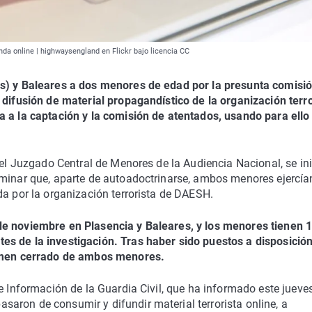
da online | highwaysengland en Flickr bajo licencia CC
es) y Baleares a dos menores de edad por la presunta comisi
 difusión de material propagandístico de la organización terro
a a la captación y la comisión de atentados, usando para ello
 el Juzgado Central de Menores de la Audiencia Nacional, se ini
rminar que, aparte de autoadoctrinarse, ambos menores ejercí
da por la organización terrorista de DAESH.
de noviembre en Plasencia y Baleares, y los menores tienen 1
es de la investigación. Tras haber sido puestos a disposició
gimen cerrado de ambos menores.
e Información de la Guardia Civil, que ha informado este jueve
aron de consumir y difundir material terrorista online, a