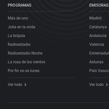
PROGRAMAS
EMISORAS
Más de uno
Madrid
Julia en la onda
Catalunya
La brújula
Andalucía
Radioestadio
Valencia
Radioestadio Noche
Extremadu
La rosa de los vientos
Asturias
Por fin no es lunes
País Vasco
Ver todo
Ver todo