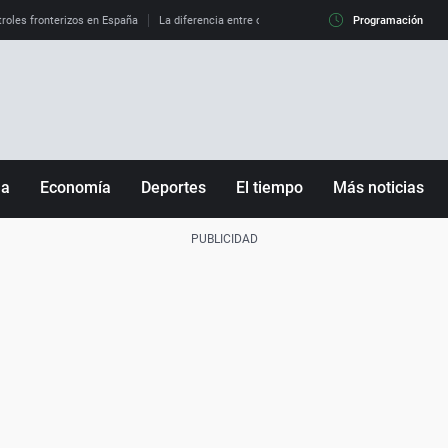
roles fronterizos en España
La diferencia entre observar el eclipse al 99% y al 100%
Programación
ña
Economía
Deportes
El tiempo
Más noticias
Fútbol
Sociedad
Baloncesto
Mundo
Tenis
Salud
Motor
Cultura
Ciencia y Tecnología
adrid
Gastronomía
nciana
Medio ambiente