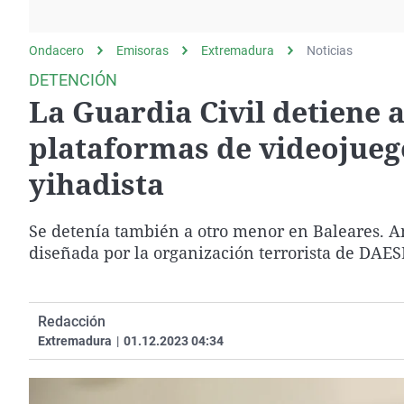
La rosa de los vientos
Caso
Extremadura
Gente viajera
Retornados
Galicia
Ondacero
Emisoras
Extremadura
Noticias
Como el perro y el
Equipo de investigación
La Rioja
DETENCIÓN
gato
La Guardia Civil detiene 
Operación Viuda
Navarra
Negra
País Vasco
plataformas de videojueg
yihadista
Se detenía también a otro menor en Baleares. Am
diseñada por la organización terrorista de DAES
Redacción
Extremadura
|
01.12.2023 04:34