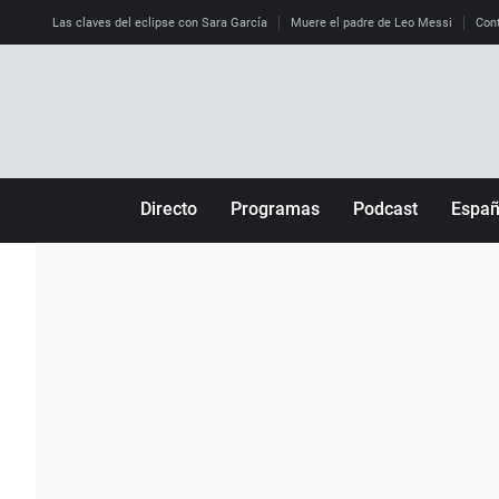
Las claves del eclipse con Sara García
Muere el padre de Leo Messi
Cont
Directo
Programas
Podcast
Espa
Más de uno
Los Perseguidos
Andalucía
Por fin
Malas decisiones
Aragón
Julia en la onda
Expedientes del más allá
Baleares
La brújula
El viaje del Guernica
Cantabria
Radioestadio
Invisibles
Cataluña
Radioestadio noche
Prohibido morirse
Comunidad de M
El colegio invisible
Esto no ha pasado
Comunitat Vale