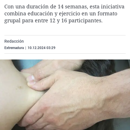
La rosa de los vientos
Caso
Extremadura
Virales
Con una duración de 14 semanas, esta iniciativa
combina educación y ejercicio en un formato
Gente viajera
Retornados
Galicia
Televisión
grupal para entre 12 y 16 participantes.
Como el perro y el gat
Equipo de investigaci
La Rioja
Elecciones
Operación Viuda Negr
Navarra
Redacción
País Vasco
Extremadura
|
10.12.2024 03:29