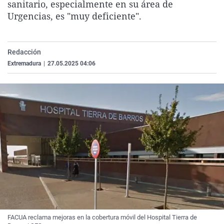
sanitario, especialmente en su área de
La rosa de los vientos
Caso
Extremadura
Virales
Urgencias, es "muy deficiente".
Gente viajera
Retornados
Galicia
Televisión
Como el perro y el gat
Equipo de investigaci
La Rioja
Elecciones
Redacción
Operación Viuda Negr
Navarra
Extremadura
|
27.05.2025 04:06
País Vasco
FACUA reclama mejoras en la cobertura móvil del Hospital Tierra de