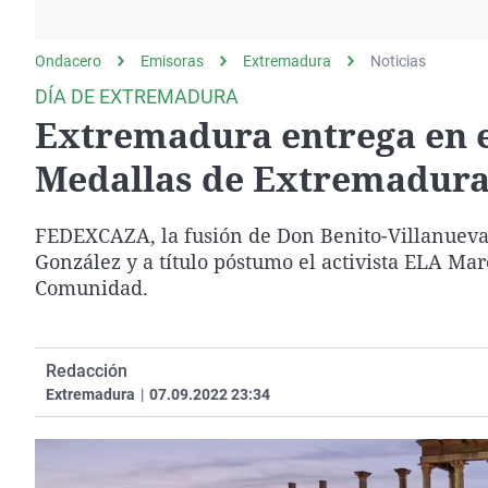
La rosa de los vientos
Caso
Extremadura
Gente viajera
Retornados
Galicia
Ondacero
Emisoras
Extremadura
Noticias
Como el perro y el
Equipo de investigación
La Rioja
DÍA DE EXTREMADURA
gato
Extremadura entrega en e
Operación Viuda
Navarra
Negra
País Vasco
Medallas de Extremadura, 
FEDEXCAZA, la fusión de Don Benito-Villanueva,
González y a título póstumo el activista ELA Ma
Comunidad.
Redacción
Extremadura
|
07.09.2022 23:34