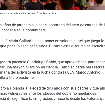
 la víspera de su día festivo | 8 de Septiembre
 años de pandemia, a ser el escenario del acto de entrega de 
e concede en la comunidad.
José María Gallardo quiso poner en valor el papel que juega l
 que por ello sean señalados. Durante este discurso se escuch
tigadora pacense Guadalupe Sabio, que aprovechaba para reco
lamar una mayor inversión en ciencia. También pedía más recurs
rmana del activista en la lucha contra la ELA, Marco Antonio
lla a título póstumo.
ró a Holanda a la edad de dos años con sus padres y que allí
más vulnerables ante los abusos del gobierno neerlandés,
ia de dignificar la emigración, y hacerlo desde los valores que