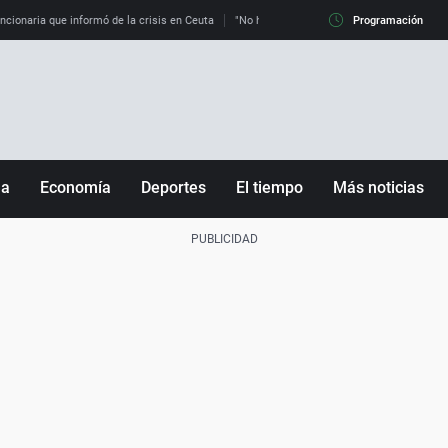
uncionaria que informó de la crisis en Ceuta
"No hay mafias, que no nos engañen": exper
Programación
ña
Economía
Deportes
El tiempo
Más noticias
Fútbol
Sociedad
Baloncesto
Mundo
Tenis
Salud
Motor
Cultura
Ciencia y Tecnología
adrid
Gastronomía
nciana
Medio ambiente