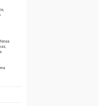
os,
a
efensa
has,
a
ena