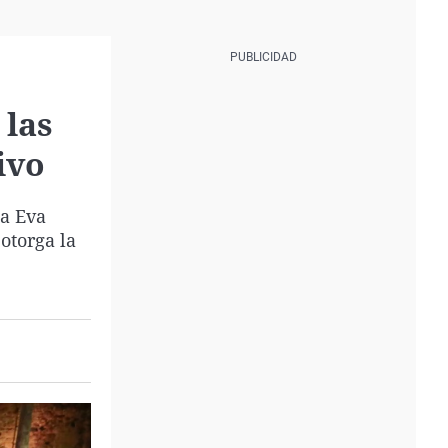
 las
ivo
ía Eva
otorga la