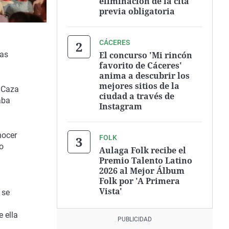
eliminación de la cita
previa obligatoria
CÁCERES
El concurso 'Mi rincón
las
favorito de Cáceres'
anima a descubrir los
mejores sitios de la
a Caza
ciudad a través de
aba
Instagram
nocer
FOLK
o
Aulaga Folk recibe el
Premio Talento Latino
2026 al Mejor Álbum
Folk por 'A Primera
Vista'
 se
 ella