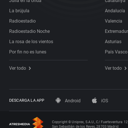
Julia en la onda
Catalunya
La brújula
Andalucía
Radioestadio
Valencia
Radioestadio Noche
Extremadu
La rosa de los vientos
Asturias
Por fin no es lunes
País Vasco
Ver todo
Ver todo
DESCARGA LA APP
Android
iOS
Copyright © Uniprex, S.A.U., C/ Fuerteventura 12
San Sebastián de los Reyes, 28703 Madrid