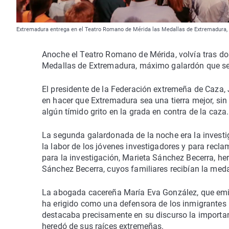
Extremadura entrega en el Teatro Romano de Mérida las Medallas de Extremadura, en
Anoche el Teatro Romano de Mérida, volvía tras dos
Medallas de Extremadura, máximo galardón que s
El presidente de la Federación extremeña de Caza, 
en hacer que Extremadura sea una tierra mejor, sin
algún tímido grito en la grada en contra de la caza.
La segunda galardonada de la noche era la inves
la labor de los jóvenes investigadores y para rec
para la investigación, Marieta Sánchez Becerra, he
Sánchez Becerra, cuyos familiares recibían la meda
La abogada cacereña María Eva González, que emig
ha erigido como una defensora de los inmigrantes 
destacaba precisamente en su discurso la importanc
heredó de sus raíces extremeñas.