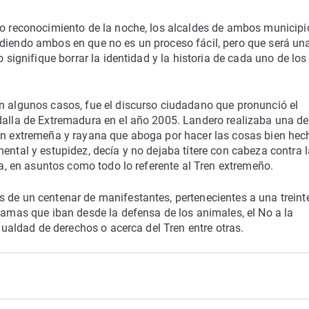
mo reconocimiento de la noche, los alcaldes de ambos municipi
idiendo ambos en que no es un proceso fácil, pero que será un
o signifique borrar la identidad y la historia de cada uno de los
en algunos casos, fue el discurso ciudadano que pronunció el
edalla de Extremadura en el año 2005. Landero realizaba una d
ión extremeña y rayana que aboga por hacer las cosas bien hec
ental y estupidez, decía y no dejaba títere con cabeza contra l
lla, en asuntos como todo lo referente al Tren extremeño.
s de un centenar de manifestantes, pertenecientes a una treint
clamas que iban desde la defensa de los animales, el No a la
igualdad de derechos o acerca del Tren entre otras.