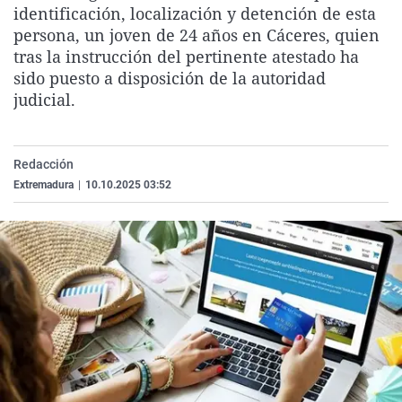
identificación, localización y detención de esta
La rosa de los vientos
Caso
Extremadura
Virales
persona, un joven de 24 años en Cáceres, quien
Gente viajera
Retornados
Galicia
Televisión
tras la instrucción del pertinente atestado ha
sido puesto a disposición de la autoridad
Como el perro y el gat
Equipo de investigaci
La Rioja
Elecciones
judicial.
Operación Viuda Negr
Navarra
País Vasco
Redacción
Extremadura
|
10.10.2025 03:52