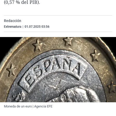
(0,57 % del PIB).
La rosa de los vientos
Caso
Extremadura
Virales
Gente viajera
Retornados
Galicia
Televisión
Redacción
Como el perro y el gat
Equipo de investigaci
La Rioja
Elecciones
Extremadura
|
01.07.2025 03:56
Operación Viuda Negr
Navarra
País Vasco
Moneda de un euro | Agencia EFE