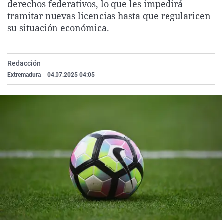
derechos federativos, lo que les impedirá
La rosa de los vientos
Caso
Extremadura
Virales
tramitar nuevas licencias hasta que regularicen
Gente viajera
Retornados
Galicia
Televisión
su situación económica.
Como el perro y el gat
Equipo de investigaci
La Rioja
Elecciones
Operación Viuda Negr
Navarra
Redacción
Extremadura
|
04.07.2025 04:05
País Vasco