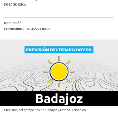
retroceso.
La rosa de los vientos
Caso
Extremadura
Virales
Gente viajera
Retornados
Galicia
Televisión
Como el perro y el gat
Equipo de investigaci
La Rioja
Elecciones
Redacción
Extremadura
|
18.04.2024 04:00
Operación Viuda Negr
Navarra
País Vasco
Previsión del tiempo hoy en Badajoz | Antena 3 Noticias