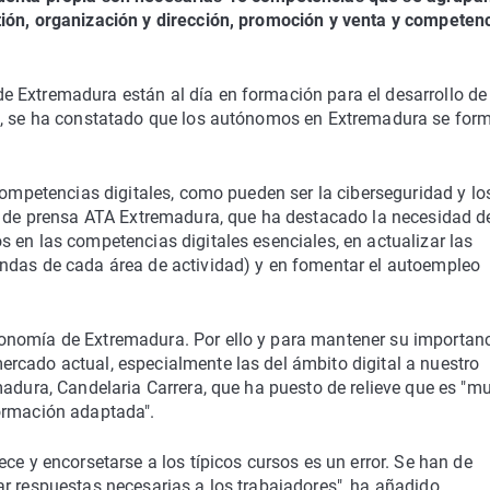
tión, organización y dirección, promoción y venta y competen
 Extremadura están al día en formación para el desarrollo de
ho, se ha constatado que los autónomos en Extremadura se for
competencias digitales, como pueden ser la ciberseguridad y lo
ta de prensa ATA Extremadura, que ha destacado la necesidad d
 en las competencias digitales esenciales, en actualizar las
ndas de cada área de actividad) y en fomentar el autoempleo
onomía de Extremadura. Por ello y para mantener su importanc
rcado actual, especialmente las del ámbito digital a nuestro
madura, Candelaria Carrera, que ha puesto de relieve que es "m
ormación adaptada".
ce y encorsetarse a los típicos cursos es un error. Se han de
r respuestas necesarias a los trabajadores", ha añadido.