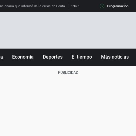
uncionaria que informó de la crisis en Ceuta
"No hay mafias, que no nos engañen": exper
Programación
ña
Economía
Deportes
El tiempo
Más noticias
Fútbol
Sociedad
Baloncesto
Mundo
Tenis
Salud
Motor
Cultura
Ciencia y Tecnología
adrid
Gastronomía
nciana
Medio ambiente