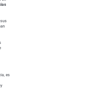
cias
 sus
man
s
e
ia, es
uy