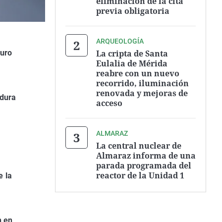
eliminación de la cita
previa obligatoria
ARQUEOLOGÍA
La cripta de Santa
turo
Eulalia de Mérida
reabre con un nuevo
recorrido, iluminación
renovada y mejoras de
adura
acceso
ALMARAZ
La central nuclear de
Almaraz informa de una
parada programada del
reactor de la Unidad 1
e la
n en