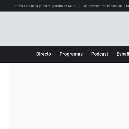
Última hora de la crisis migratoria en Ceuta
Las razones tras el cese de la f
Directo
Programas
Podcast
Espa
Más de uno
Los Perseguidos
Andalucía
Por fin
Malas decisiones
Aragón
Julia en la onda
Expedientes del más allá
Baleares
La brújula
El viaje del Guernica
Cantabria
Radioestadio
Invisibles
Cataluña
Radioestadio noche
Prohibido morirse
Comunidad de M
El colegio invisible
Esto no ha pasado
Comunitat Vale