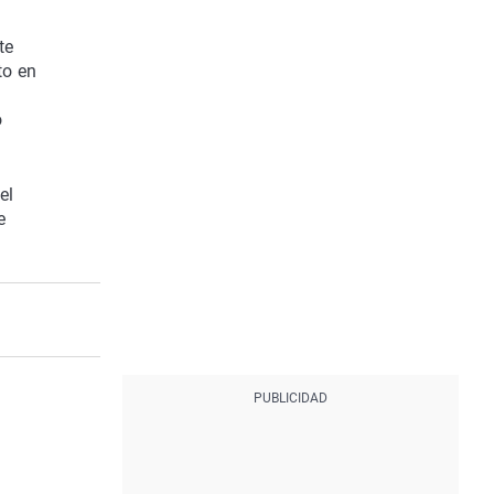
te
to en
o
el
e