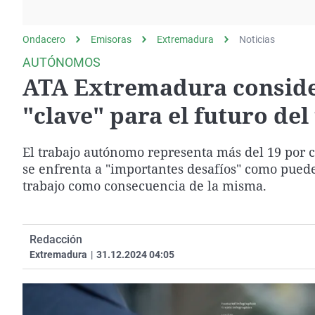
La rosa de los vientos
Caso
Extremadura
Gente viajera
Retornados
Galicia
Ondacero
Emisoras
Extremadura
Noticias
Como el perro y el
Equipo de investigación
La Rioja
AUTÓNOMOS
gato
ATA Extremadura consider
Operación Viuda
Navarra
Negra
País Vasco
"clave" para el futuro de
El trabajo autónomo representa más del 19 por ci
se enfrenta a "importantes desafíos" como puede
trabajo como consecuencia de la misma.
Redacción
Extremadura
|
31.12.2024 04:05