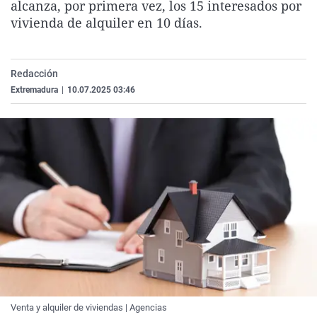
alcanza, por primera vez, los 15 interesados por
La rosa de los vientos
Caso
Extremadura
Virales
vivienda de alquiler en 10 días.
Gente viajera
Retornados
Galicia
Televisión
Como el perro y el gat
Equipo de investigaci
La Rioja
Elecciones
Redacción
Operación Viuda Negr
Navarra
Extremadura
|
10.07.2025 03:46
País Vasco
Venta y alquiler de viviendas | Agencias