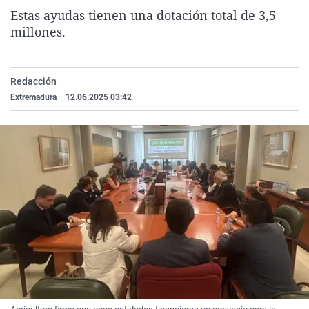
La rosa de los vientos
Caso
Extremadura
Virales
Estas ayudas tienen una dotación total de 3,5
millones.
Gente viajera
Retornados
Galicia
Televisión
Como el perro y el gat
Equipo de investigaci
La Rioja
Elecciones
Redacción
Operación Viuda Negr
Navarra
Extremadura
|
12.06.2025 03:42
País Vasco