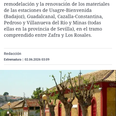
remodelación y la renovación de los materiales
La rosa de los vientos
Caso
Extremadura
Virales
de las estaciones de Usagre-Bienvenida
Gente viajera
Retornados
Galicia
Televisión
(Badajoz), Guadalcanal, Cazalla-Constantina,
Pedroso y Villanueva del Río y Minas (todas
Como el perro y el gat
Equipo de investigaci
La Rioja
Elecciones
ellas en la provincia de Sevilla), en el tramo
Operación Viuda Negr
Navarra
comprendido entre Zafra y Los Rosales.
País Vasco
Redacción
Extremadura
|
02.06.2026 03:09