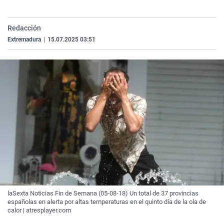
La rosa de los vientos
Caso
Extremadura
Virales
Gente viajera
Retornados
Galicia
Televisión
Redacción
Extremadura
|
15.07.2025 03:51
Como el perro y el gat
Equipo de investigaci
La Rioja
Elecciones
Operación Viuda Negr
Navarra
País Vasco
laSexta Noticias Fin de Semana (05-08-18) Un total de 37 provincias
españolas en alerta por altas temperaturas en el quinto día de la ola de
calor | atresplayer.com