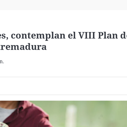
Virales
Televisión
Elecciones
s, contemplan el VIII Plan d
xtremadura
n.