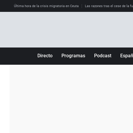
Última hora de la crisis migratoria en Ceuta
Las razones tras el cese de la f
Directo
Programas
Podcast
Espa
Más de uno
Los Perseguidos
Andalucía
Por fin
Malas decisiones
Aragón
Julia en la onda
Expedientes del más allá
Baleares
La brújula
El viaje del Guernica
Cantabria
Radioestadio
Invisibles
Cataluña
Radioestadio noche
Prohibido morirse
Comunidad de M
El colegio invisible
Esto no ha pasado
Comunitat Vale