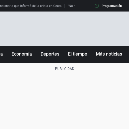
uncionaria que informó de la crisis en Ceuta
"No hay mafias, que no nos engañen": exper
Programación
ña
Economía
Deportes
El tiempo
Más noticias
Fútbol
Sociedad
Baloncesto
Mundo
Tenis
Salud
Motor
Cultura
Ciencia y Tecnología
adrid
Gastronomía
nciana
Medio ambiente