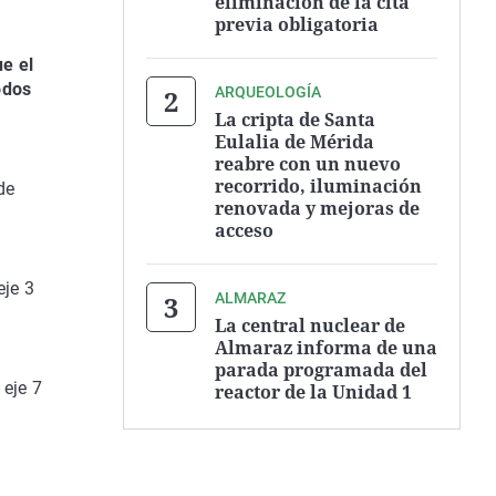
eliminación de la cita
previa obligatoria
ue el
odos
ARQUEOLOGÍA
La cripta de Santa
Eulalia de Mérida
reabre con un nuevo
recorrido, iluminación
de
renovada y mejoras de
acceso
1
eje 3
ALMARAZ
La central nuclear de
Almaraz informa de una
parada programada del
 eje 7
reactor de la Unidad 1