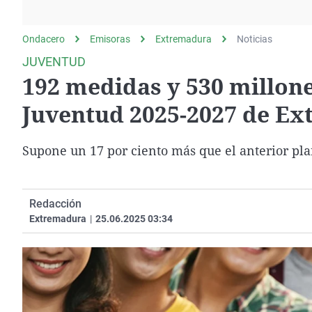
La rosa de los vientos
Caso
Extremadura
Gente viajera
Retornados
Galicia
Ondacero
Emisoras
Extremadura
Noticias
Como el perro y el
Equipo de investigación
La Rioja
JUVENTUD
gato
192 medidas y 530 millone
Operación Viuda
Navarra
Negra
País Vasco
Juventud 2025-2027 de E
Supone un 17 por ciento más que el anterior pla
Redacción
Extremadura
|
25.06.2025 03:34