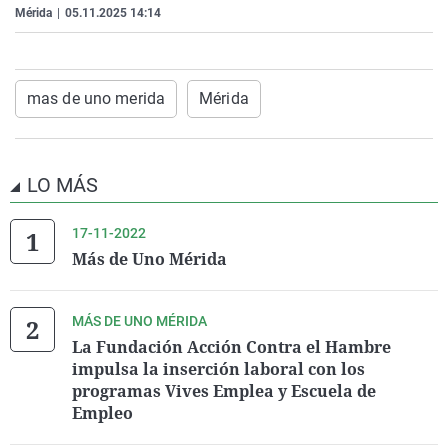
Mérida
|
05.11.2025 14:14
La rosa de los vientos
Caso
Extremadura
Virales
Gente viajera
Retornados
Galicia
Televisión
Como el perro y el gat
Equipo de investigaci
La Rioja
Elecciones
mas de uno merida
Mérida
Operación Viuda Negr
Navarra
País Vasco
LO MÁS
17-11-2022
Más de Uno Mérida
MÁS DE UNO MÉRIDA
La Fundación Acción Contra el Hambre
impulsa la inserción laboral con los
programas Vives Emplea y Escuela de
Empleo