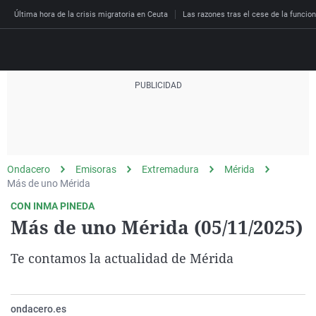
Última hora de la crisis migratoria en Ceuta
Las razones tras el cese de la funcion
Directo
Programas
Podcast
Más de uno
Los Perseguidos
Andalucía
Fútbol
Sociedad
Ondacero
Emisoras
Extremadura
Mérida
España
Por fin
Malas decisiones
Aragón
Baloncesto
Mundo
Más de uno Mérida
Economía
Julia en la onda
Expedientes del más a
Baleares
Tenis
Salud
CON INMA PINEDA
Más de uno Mérida (05/11/2025)
Deportes
La brújula
El viaje del Guernica
Cantabria
Motor
Cultura
El tiempo
Radioestadio
Invisibles
Cataluña
Ciencia y Tecnología
Te contamos la actualidad de Mérida
Más noticias
Radioestadio noche
Prohibido morirse
Comunidad de Madrid
Gastronomía
El colegio invisible
Esto no ha pasado
Comunitat Valenciana
Medio ambiente
ondacero.es