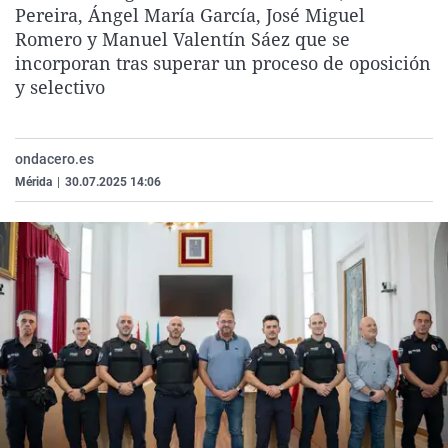
Pereira, Ángel María García, José Miguel
La rosa de los vientos
Caso
Extremadura
Virales
Romero y Manuel Valentín Sáez que se
Gente viajera
Retornados
Galicia
Televisión
incorporan tras superar un proceso de oposición
y selectivo
Como el perro y el gat
Equipo de investigaci
La Rioja
Elecciones
Operación Viuda Negr
Navarra
País Vasco
ondacero.es
Mérida
|
30.07.2025 14:06