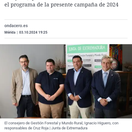
el programa de la presente campaña de 2024
La rosa de los vientos
Caso
Extremadura
Virales
Gente viajera
Retornados
Galicia
Televisión
Como el perro y el gat
Equipo de investigaci
La Rioja
Elecciones
ondacero.es
Mérida
|
03.10.2024 19:25
Operación Viuda Negr
Navarra
País Vasco
El consejero de Gestión Forestal y Mundo Rural, Ignacio Higuero, con
responsables de Cruz Roja | Junta de Extremadura