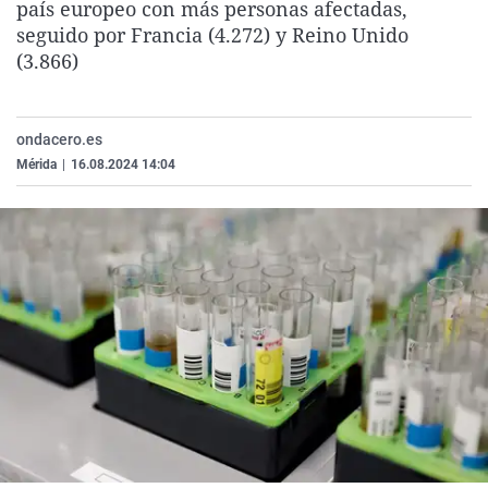
país europeo con más personas afectadas,
La rosa de los vientos
Caso
Extremadura
Virales
seguido por Francia (4.272) y Reino Unido
Gente viajera
Retornados
Galicia
Televisión
(3.866)
Como el perro y el gat
Equipo de investigaci
La Rioja
Elecciones
Operación Viuda Negr
Navarra
ondacero.es
Mérida
|
16.08.2024 14:04
País Vasco