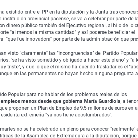
a existido entre el PP en la diputación y la Junta tras conocer
 institución provincial pacense, se va a celebrar por parte de l
n dinero público también del Ejecutivo regional, al hilo de lo c
orte "al menos la misma cantidad" y así poderse beneficiar el
ral "que fue innovadora" por parte de la administración que pre
n visto "claramente" las "incongruencias" del Partido Popular
os, "se ha visto sometido y obligado a hacer este pleno" y "a l
muy triste", y que lo que él mismo ha querido trasladar es el "ab
aunque en las permanentes no hayan hecho ninguna pregunta a
rtido Popular para no hablar de los problemas reales de los
 empleos menos desde que gobierna María Guardiola
, a teno
z que proponen un Plan de Empleo de 9,5 millones de euros en a
a presidenta extremeña "ya nos tiene acostumbrados".
martes no se ha celebrado un pleno para conocer "realmente" 
políticas de la Asamblea de Extremadura a la diputación, porque 