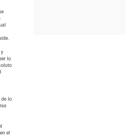
se
a
ual
side.
 y
eer lo
soluto
l
r de lo
ras
el
en el