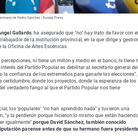
l hermano de Pedro Sánchez | Europa Press
Ángel Gallardo
, ha asegurado que "no" hay trato de favor con e
trabajador de la institución provincial, en la que dirige y gestio
e la Oficina de Artes Escénicas.
 percepciones, ni tiene un millón y medio en el banco, ni tiene
interés del Partido Popular es debilitar al secretario general de
 la confianza de los extremeños para ganarle las elecciones",
a certidumbre, donde los proyectos, donde la esperanza de los
del verdadero fango al que el Partido Popular nos tiene
ncial, los 'populares' "no han aprendido nada" y tuvieron una
n, "y la perdieron porque hicieron lo mismo que están haciend
der igualmente"
porque David Sánchez, también conocido
diputación pacense antes de que su hermano fuera presidente