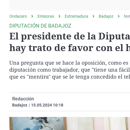
La rosa de los vientos
Caso
Extremadura
Gente viajera
Retornados
Galicia
Ondacero
Emisoras
Extremadura
Badajoz
Not
Como el perro y el
Equipo de investigación
La Rioja
DIPUTACIÓN DE BADAJOZ
gato
El presidente de la Diput
Operación Viuda
Navarra
Negra
País Vasco
hay trato de favor con e
Una pregunta que se hace la oposición, como es s
diputación como trabajador, que "tiene una fáci
que es "mentira" que se le tenga concedido el te
Redacción
Badajoz
|
15.05.2024 10:18