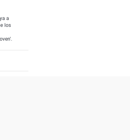
aya a
ue los
oven'.