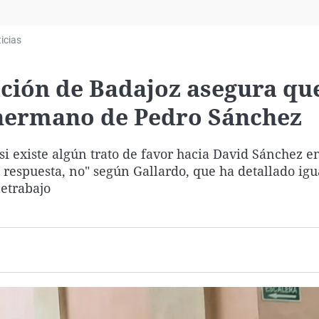
Virales
Televisión
icias
Elecciones
ación de Badajoz asegura qu
l hermano de Pedro Sánchez
i existe algún trato de favor hacia David Sánchez en
l respuesta, no" según Gallardo, que ha detallado ig
letrabajo