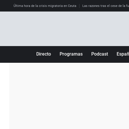
Última hora de la crisis migratoria en Ceuta
Las razones tras el cese de la f
Directo
Programas
Podcast
Espa
Más de uno
Los Perseguidos
Andalucía
Por fin
Malas decisiones
Aragón
Julia en la onda
Expedientes del más allá
Baleares
La brújula
El viaje del Guernica
Cantabria
Radioestadio
Invisibles
Cataluña
Radioestadio noche
Prohibido morirse
Comunidad de M
El colegio invisible
Esto no ha pasado
Comunitat Vale