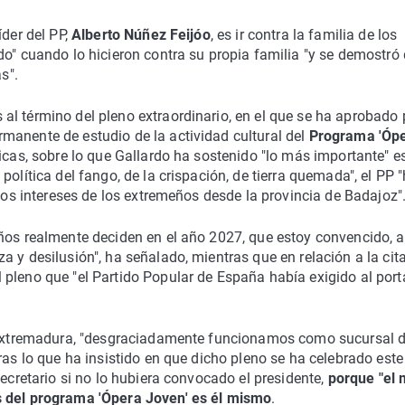
íder del PP,
Alberto Núñez Feijóo
, es ir contra la familia de los
do" cuando lo hicieron contra su propia familia "y se demostró
s".
l término del pleno extraordinario, en el que se ha aprobado 
manente de estudio de la actividad cultural del
Programa 'Óp
icas, sobre lo que Gallardo ha sostenido "lo más importante" e
olítica del fango, de la crispación, de tierra quemada", el PP 
 los intereses de los extremeños desde la provincia de Badajoz"
eños realmente deciden en el año 2027, que estoy convencido, 
a y desilusión", ha señalado, mientras que en relación a la cit
 pleno que "el Partido Popular de España había exigido al por
en Extremadura, "desgraciadamente funcionamos como sucursal 
ras lo que ha insistido en que dicho pleno se ha celebrado este
ecretario si no lo hubiera convocado el presidente,
porque "el
s del programa 'Ópera Joven' es él mismo
.