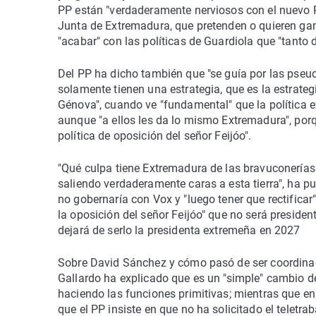
PP están "verdaderamente nerviosos con el nuevo P
Junta de Extremadura, que pretenden o quieren ga
"acabar" con las políticas de Guardiola que "tanto
Del PP ha dicho también que "se guía por las pse
solamente tienen una estrategia, que es la estrate
Génova", cuando ve "fundamental" que la política 
aunque "a ellos les da lo mismo Extremadura", por
política de oposición del señor Feijóo".
"Qué culpa tiene Extremadura de las bravuconerías
saliendo verdaderamente caras a esta tierra", ha p
no gobernaría con Vox y "luego tener que rectifica
la oposición del señor Feijóo" que no será preside
dejará de serlo la presidenta extremeña en 2027
Sobre David Sánchez y cómo pasó de ser coordinador
Gallardo ha explicado que es un "simple" cambio 
haciendo las funciones primitivas; mientras que en
que el PP insiste en que no ha solicitado el teletra