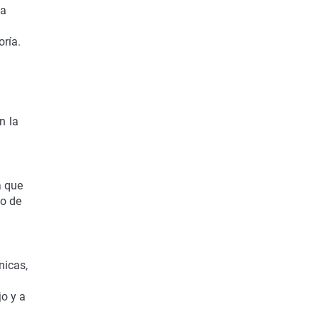
la
oría.
n la
a que
mo de
nicas,
jo y a