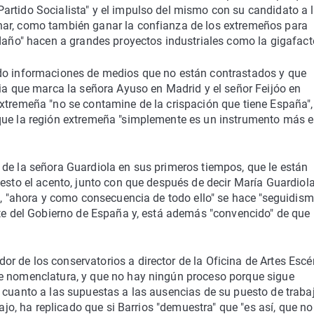
artido Socialista" y el impulso del mismo con su candidato a 
nar, como también ganar la confianza de los extremeños para
 daño" hacen a grandes proyectos industriales como la gigafact
udo informaciones de medios que no están contrastados y que
gia que marca la señora Ayuso en Madrid y el señor Feijóo en
extremeña "no se contamine de la crispación que tiene España",
que la región extremeña "simplemente es un instrumento más e
 de la señora Guardiola en sus primeros tiempos, que le están
uesto el acento, junto con que después de decir María Guardiol
r", "ahora y como consecuencia de todo ello" se hace "seguidis
nte del Gobierno de España y, está además "convencido" de que
 de los conservatorios a director de la Oficina de Artes Escé
de nomenclatura, y que no hay ningún proceso porque sigue
 cuanto a las supuestas a las ausencias de su puesto de traba
bajo, ha replicado que si Barrios "demuestra" que "es así, que no