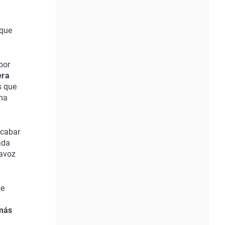
 que
por
era
s que
"ha
.
acabar
ada
tavoz
de
 más