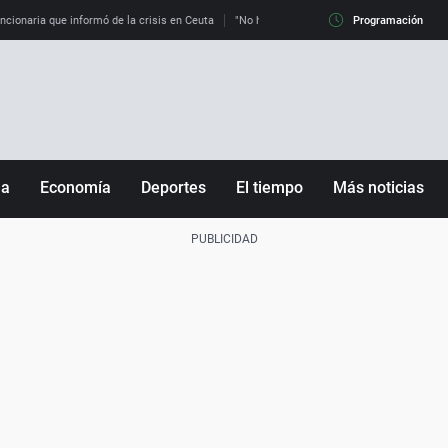
uncionaria que informó de la crisis en Ceuta
"No hay mafias, que no nos engañen": exper
Programación
ña
Economía
Deportes
El tiempo
Más noticias
Fútbol
Sociedad
Baloncesto
Mundo
Tenis
Salud
Motor
Cultura
Ciencia y Tecnología
adrid
Gastronomía
nciana
Medio ambiente