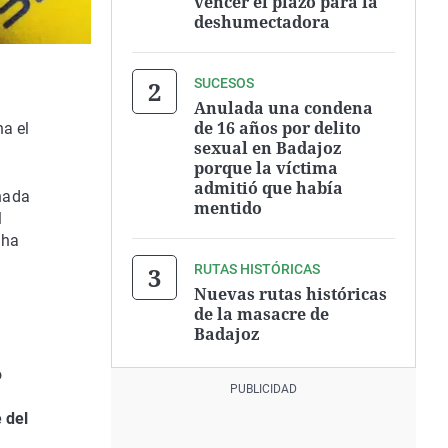
vencer el plazo para la
deshumectadora
SUCESOS
Anulada una condena
l
de 16 años por delito
na el
sexual en Badajoz
porque la víctima
admitió que había
 nada
mentido
l
 ha
RUTAS HISTÓRICAS
Nuevas rutas históricas
de la masacre de
Badajoz
o
 del