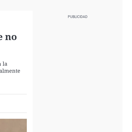
e no
 la
ualmente