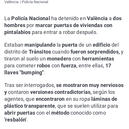
València. | Policía Nacional
La
Policía Nacional
ha detenido en
València
a
dos
hombres
por
marcar puertas de viviendas con
pintalabios
para entrar a robar después.
Estaban
manipulando
la
puerta
de un
edificio
del
distrito de
Tránsitos
cuando
fueron sorprendidos,
y
tiraron al suelo un
monedero
con
herramientas
para cometer
robos
con
fuerza
, entre ellas,
17
llaves "bumping"
.
Tras ser interrogados,
se mostraron muy nerviosos
y
contaron
versiones contradictorias,
según los
agentes, que
encontraron
en su ropa
láminas de
plástico transparente
, que se suelen utilizar para
abrir puertas
con el
método
conocido como
'resbalón'
.