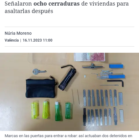
Señalaron
ocho cerraduras
de viviendas para
La rosa de los vientos
Caso
Extremadura
Virales
asaltarlas después
Gente viajera
Retornados
Galicia
Televisión
Como el perro y el gat
Equipo de investigaci
La Rioja
Elecciones
Núria Moreno
Operación Viuda Negr
Navarra
València
|
16.11.2023 11:00
País Vasco
Marcas en las puertas para entrar a robar: así actuaban dos detenidos en