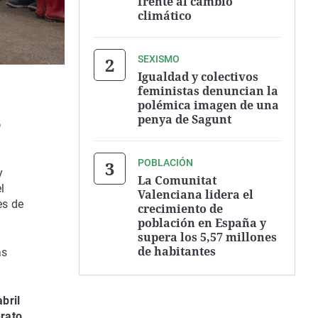
frente al cambio
climático
SEXISMO
Igualdad y colectivos
feministas denuncian la
polémica imagen de una
penya de Sagunt
o
POBLACIÓN
y
La Comunitat
l
Valenciana lidera el
es de
crecimiento de
población en España y
supera los 5,57 millones
de habitantes
as
abril
rato