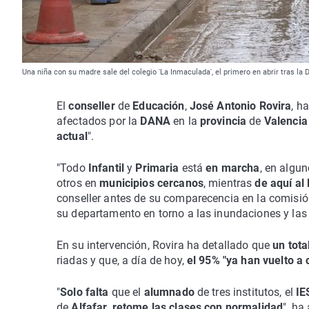
Una niña con su madre sale del colegio 'La Inmaculada', el primero en abrir tras la 
El
conseller
de
Educación
,
José Antonio Rovira
, h
afectados por la
DANA
en la
provincia
de
Valenci
actual
".
"Todo
Infantil
y
Primaria
está
en marcha
, en algu
otros en
municipios cercanos
, mientras
de aquí al
conseller antes de su comparecencia en la comisi
su departamento en torno a las inundaciones y las
En su intervención, Rovira ha detallado que
un tot
riadas y que, a día de hoy,
el 95% "ya han vuelto a 
"
Solo falta
que el
alumnado
de tres institutos, el
I
de
Alfafar
,
retome las clases con normalidad
", ha