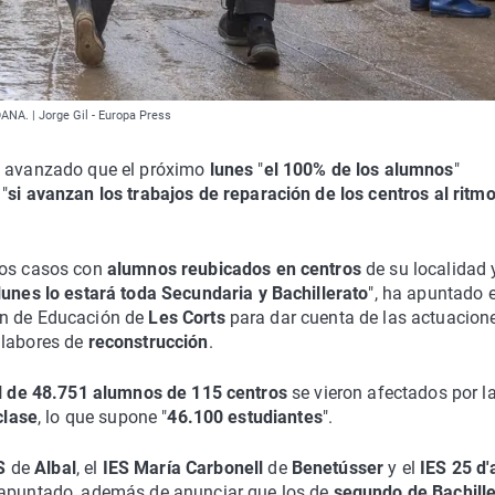
DANA. | Jorge Gil - Europa Press
a avanzado que el próximo
lunes
"
el 100% de los alumnos
"
a
"
si avanzan los trabajos de reparación de los centros al ritm
nos casos con
alumnos reubicados en centros
de su localidad 
 lunes lo estará toda Secundaria y Bachillerato
", ha apuntado e
ón de Educación de
Les Corts
para dar cuenta de las actuacion
 labores de
reconstrucción
.
al de 48.751 alumnos de 115 centros
se vieron afectados por l
clase
, lo que supone "
46.100 estudiantes
".
ES
de
Albal
, el
IES María Carbonell
de
Benetússer
y el
IES 25 d'
 apuntado, además de anunciar que los de
segundo de Bachille