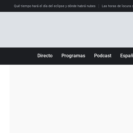
Qué tiempo hará el día del eclipse y dónde habrá nubes
Las horas de locura qu
Directo
Programas
Podcast
Espa
Más de uno
Los Perseguidos
Andalucía
Por fin
Malas decisiones
Aragón
Julia en la onda
Expedientes del más allá
Baleares
La brújula
El viaje del Guernica
Cantabria
Radioestadio
Invisibles
Cataluña
Radioestadio noche
Prohibido morirse
Comunidad de M
El colegio invisible
Esto no ha pasado
Comunitat Vale