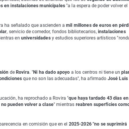
s en instalaciones municipales
"a la espera de poder volver el
ira ha señalado que ascienden a
mil millones de euros en pérd
olar
, servicio de comedor, fondos bibliotecarios,
instalaciones
mientras en
universidades
y estudios superiores artísticos "rond
isión
de
Rovira
. "
Ni ha dado apoyo
a los centros ni tiene un
pla
ondiciones
que no son las adecuadas", ha afirmado
José Luis
ucación, ha reprochado a Rovira "
que haya tardado 43 días en
no pueden volver a clase
" mientras
reabren superficies com
mparecencia en comisión que en el
2025-2026 "no se suprimirá