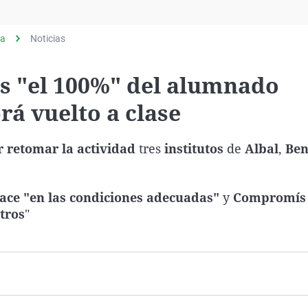
Virales
Televisión
ia
Noticias
Elecciones
s "el 100%" del alumnado
á vuelto a clase
 retomar la actividad
tres
institutos
de
Albal
,
Ben
 hace "en las condiciones adecuadas"
y
Compromí
tros
"