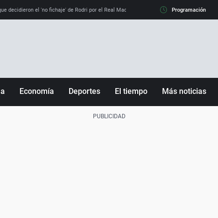
e decidieron el 'no fichaje' de Rodri por el Real Madrid y su 'sí' al Barça
Programación
La llamada de
ña
Economía
Deportes
El tiempo
Más noticias
Fútbol
Sociedad
Baloncesto
Mundo
Tenis
Salud
Motor
Cultura
Ciencia y Tecnología
adrid
Gastronomía
nciana
Medio ambiente