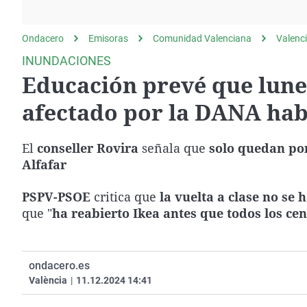
La rosa de los vientos
Caso
Extremadura
Gente viajera
Retornados
Galicia
Ondacero
Emisoras
Comunidad Valenciana
Valenc
Como el perro y el
Equipo de investigación
La Rioja
INUNDACIONES
gato
Educación prevé que lune
Operación Viuda
Navarra
Negra
País Vasco
afectado por la DANA habr
El
conseller Rovira
señala que
solo quedan por
Alfafar
PSPV-PSOE
critica que
la vuelta a clase no se
que "
ha reabierto Ikea antes que todos los cen
ondacero.es
València
|
11.12.2024 14:41