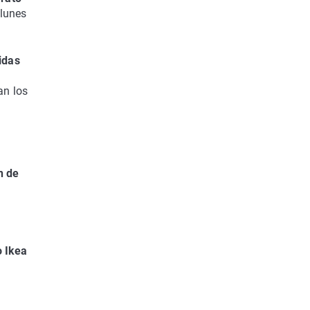
 lunes
idas
an los
n de
o Ikea