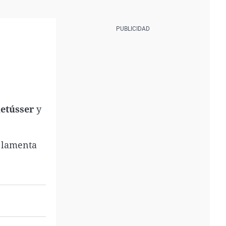
etússer
y
s
lamenta