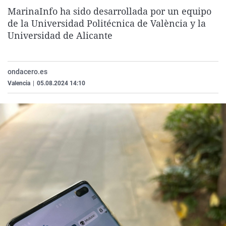
La rosa de los vientos
Caso
Extremadura
Virales
MarinaInfo ha sido desarrollada por un equipo
de la Universidad Politécnica de València y la
Gente viajera
Retornados
Galicia
Televisión
Universidad de Alicante
Como el perro y el gat
Equipo de investigaci
La Rioja
Elecciones
Operación Viuda Negr
Navarra
ondacero.es
País Vasco
Valencia
|
05.08.2024 14:10