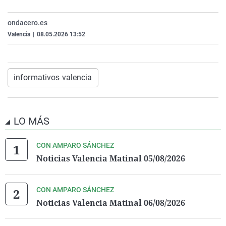
La rosa de los vientos
Caso
Extremadura
Virales
ondacero.es
Gente viajera
Retornados
Galicia
Televisión
Valencia
|
08.05.2026 13:52
Como el perro y el gat
Equipo de investigaci
La Rioja
Elecciones
Operación Viuda Negr
Navarra
informativos valencia
País Vasco
LO MÁS
CON AMPARO SÁNCHEZ
Noticias Valencia Matinal 05/08/2026
CON AMPARO SÁNCHEZ
Noticias Valencia Matinal 06/08/2026