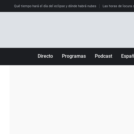
Qué tiempo hará el día del eclipse y dónde habrá nubes
Las horas de locura qu
Directo
Programas
Podcast
Espa
Más de uno
Los Perseguidos
Andalucía
Por fin
Malas decisiones
Aragón
Julia en la onda
Expedientes del más allá
Baleares
La brújula
El viaje del Guernica
Cantabria
Radioestadio
Invisibles
Cataluña
Radioestadio noche
Prohibido morirse
Comunidad de M
El colegio invisible
Esto no ha pasado
Comunitat Vale