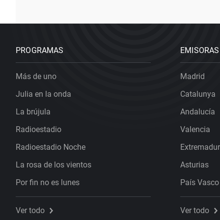
PROGRAMAS
EMISORAS
Más de uno
Madrid
Julia en la onda
Catalunya
La brújula
Andalucía
Radioestadio
Valencia
Radioestadio Noche
Extremadu
La rosa de los vientos
Asturias
Por fin no es lunes
País Vasco
Ver todo
Ver todo