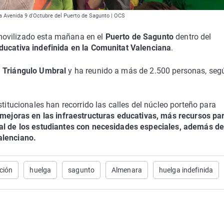
a Avenida 9 d'Octubre del Puerto de Sagunto | OCS
ovilizado esta mañana en el
Puerto de Sagunto
dentro del
ucativa indefinida en la Comunitat Valenciana
.
l
Triángulo Umbral
y ha reunido a más de 2.500 personas, seg
stitucionales han recorrido las calles del núcleo porteño para
, mejoras en las infraestructuras educativas, más recursos pa
eal de los estudiantes con necesidades especiales, además d
alenciano.
ción
huelga
sagunto
Almenara
huelga indefinida