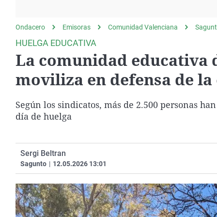
La rosa de los vientos
Caso
Extremadura
Gente viajera
Retornados
Galicia
Ondacero
Emisoras
Comunidad Valenciana
Sagun
Como el perro y el
Equipo de investigación
La Rioja
HUELGA EDUCATIVA
gato
La comunidad educativa 
Operación Viuda
Navarra
Negra
País Vasco
moviliza en defensa de la
Según los sindicatos, más de 2.500 personas han
día de huelga
Sergi Beltran
Sagunto
|
12.05.2026 13:01