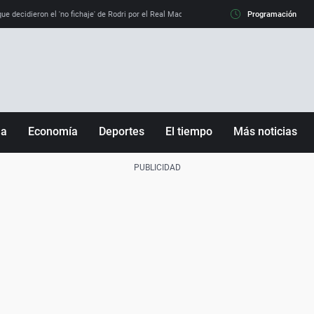
e decidieron el 'no fichaje' de Rodri por el Real Madrid y su 'sí' al Barça
Programación
La llamada de
ña
Economía
Deportes
El tiempo
Más noticias
Fútbol
Sociedad
Baloncesto
Mundo
Tenis
Salud
Motor
Cultura
Ciencia y Tecnología
adrid
Gastronomía
nciana
Medio ambiente