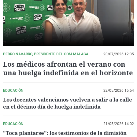
La rosa de los vientos
Caso
Extremadura
Virales
Gente viajera
Retornados
Galicia
Televisión
Como el perro y el gat
Equipo de investigaci
La Rioja
Elecciones
Operación Viuda Negr
Navarra
País Vasco
PEDRO NAVARRO, PRESIDENTE DEL COM MÁLAGA
20/07/2026 12:35
Los médicos afrontan el verano con
una huelga indefinida en el horizonte
EDUCACIÓN
22/05/2026 15:54
Los docentes valencianos vuelven a salir a la calle
en el décimo día de huelga indefinida
EDUCACIÓN
21/05/2026 14:02
"Toca plantarse": los testimonios de la dimisión