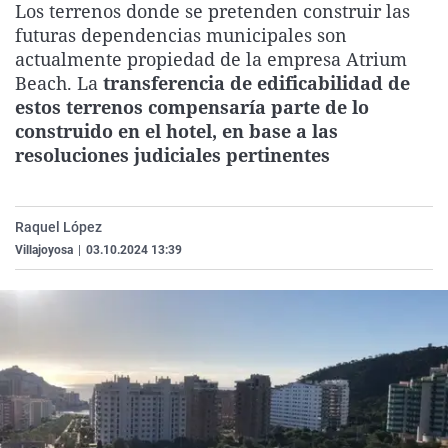
Los terrenos donde se pretenden construir las
La rosa de los vientos
Caso
Extremadura
Virales
futuras dependencias municipales son
Gente viajera
Retornados
Galicia
Televisión
actualmente propiedad de la empresa Atrium
Beach. La
transferencia de edificabilidad de
Como el perro y el gat
Equipo de investigaci
La Rioja
Elecciones
estos terrenos compensaría parte de lo
Operación Viuda Negr
Navarra
construido en el hotel, en base a las
resoluciones judiciales pertinentes
País Vasco
Raquel López
Villajoyosa
|
03.10.2024 13:39