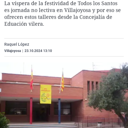
La víspera de la festividad de Todos los Santos
La rosa de los vientos
Caso
Extremadura
Virales
es jornada no lectiva en Villajoyosa y por eso se
Gente viajera
Retornados
Galicia
Televisión
ofrecen estos talleres desde la Concejalía de
Eduación vilera.
Como el perro y el gat
Equipo de investigaci
La Rioja
Elecciones
Operación Viuda Negr
Navarra
Raquel López
País Vasco
Villajoyosa
|
23.10.2024 13:10