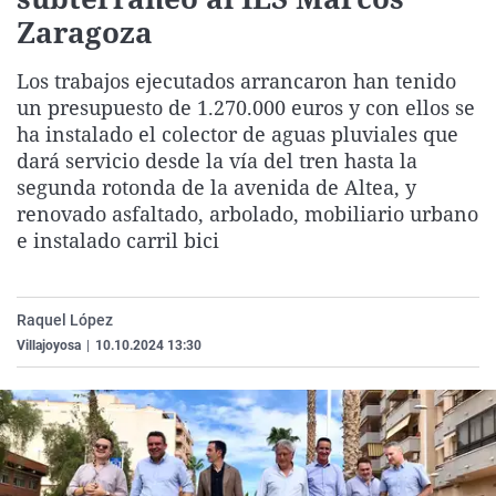
La rosa de los vientos
Caso
Extremadura
Virales
Zaragoza
Gente viajera
Retornados
Galicia
Televisión
Los trabajos ejecutados arrancaron han tenido
Como el perro y el gat
Equipo de investigaci
La Rioja
Elecciones
un presupuesto de 1.270.000 euros y con ellos se
ha instalado el colector de aguas pluviales que
Operación Viuda Negr
Navarra
dará servicio desde la vía del tren hasta la
País Vasco
segunda rotonda de la avenida de Altea, y
renovado asfaltado, arbolado, mobiliario urbano
e instalado carril bici
Raquel López
Villajoyosa
|
10.10.2024 13:30