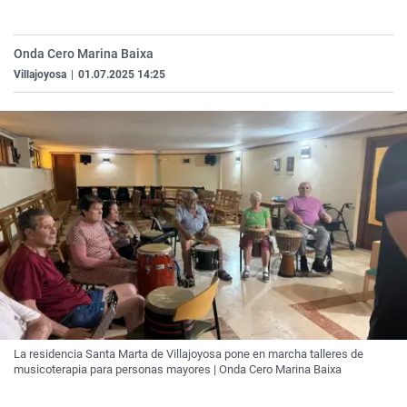
La rosa de los vientos
Caso
Extremadura
Virales
Gente viajera
Retornados
Galicia
Televisión
Onda Cero Marina Baixa
Villajoyosa
|
01.07.2025 14:25
Como el perro y el gat
Equipo de investigaci
La Rioja
Elecciones
Operación Viuda Negr
Navarra
País Vasco
La residencia Santa Marta de Villajoyosa pone en marcha talleres de
musicoterapia para personas mayores | Onda Cero Marina Baixa