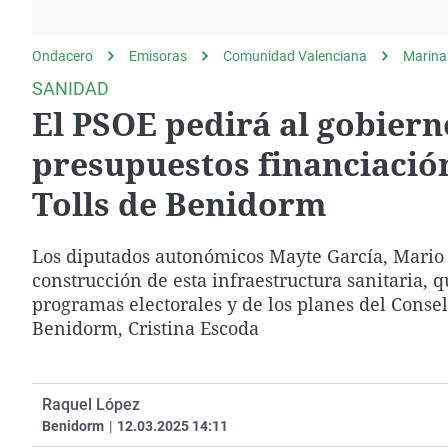
La rosa de los vientos
Caso
Extremadura
Gente viajera
Retornados
Galicia
Ondacero
Emisoras
Comunidad Valenciana
Marina
Como el perro y el
Equipo de investigación
La Rioja
SANIDAD
gato
El PSOE pedirá al gobiern
Operación Viuda
Navarra
Negra
País Vasco
presupuestos financiación
Tolls de Benidorm
Los diputados autonómicos Mayte García, Mario V
construcción de esta infraestructura sanitaria,
programas electorales y de los planes del Consel
Benidorm, Cristina Escoda
Raquel López
Benidorm
|
12.03.2025 14:11