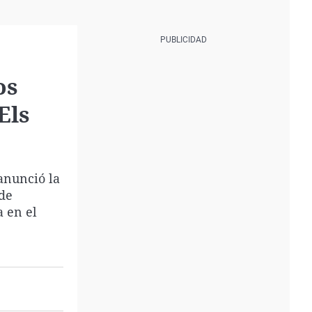
os
Els
anunció la
 de
a en el