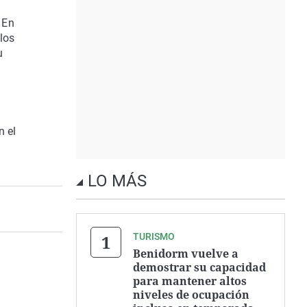
 En
los
u
n el
LO MÁS
TURISMO
Benidorm vuelve a
demostrar su capacidad
para mantener altos
niveles de ocupación