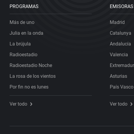
PROGRAMAS
EMISORAS
Más de uno
Madrid
Julia en la onda
Catalunya
La brújula
Andalucía
Radioestadio
Valencia
Radioestadio Noche
Extremadu
La rosa de los vientos
Asturias
Por fin no es lunes
País Vasco
Ver todo
Ver todo