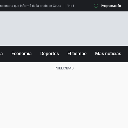
uncionaria que informó de la crisis en Ceuta
"No hay mafias, que no nos engañen": exper
Programación
ña
Economía
Deportes
El tiempo
Más noticias
Fútbol
Sociedad
Baloncesto
Mundo
Tenis
Salud
Motor
Cultura
Ciencia y Tecnología
adrid
Gastronomía
nciana
Medio ambiente