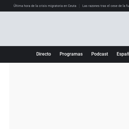
Última hora de la crisis migratoria en Ceuta
Las razones tras el cese de la f
Directo
Programas
Podcast
Espa
Más de uno
Los Perseguidos
Andalucía
Por fin
Malas decisiones
Aragón
Julia en la onda
Expedientes del más allá
Baleares
La brújula
El viaje del Guernica
Cantabria
Radioestadio
Invisibles
Cataluña
Radioestadio noche
Prohibido morirse
Comunidad de M
El colegio invisible
Esto no ha pasado
Comunitat Vale