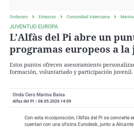
La rosa de los vientos
Caso
Extremadura
Gente viajera
Retornados
Galicia
Ondacero
Emisoras
Comunidad Valenciana
Marina
Como el perro y el
Equipo de investigación
La Rioja
JUVENTUD EUROPA
gato
L’Alfàs del Pi abre un pu
Operación Viuda
Navarra
Negra
País Vasco
programas europeos a la 
Estos puntos ofrecen asesoramiento personaliza
formación, voluntariado y participación juvenil.
Onda Cero Marina Baixa
Alfaz del Pi
|
08.05.2026 14:09
Con esta incorporación, l’Alfàs del Pi se convierte 
cuentan con una oficina Eurodesk, junto a Alicante