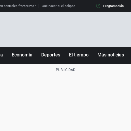
on controles fronterizos?
Qué hacer si el eclipse me pilla conduciendo
Programación
Qué tiempo 
ña
Economía
Deportes
El tiempo
Más noticias
Fútbol
Sociedad
Baloncesto
Mundo
Tenis
Salud
Motor
Cultura
Ciencia y Tecnología
adrid
Gastronomía
nciana
Medio ambiente