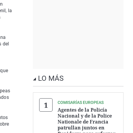
on
il, la
a
ina
s del
 que
LO MÁS
opeas
ados
COMISARÍAS EUROPEAS
Agentes de la Policía
Nacional y de la Police
ntos
Nationale de Francia
sobre
patrullan juntos en