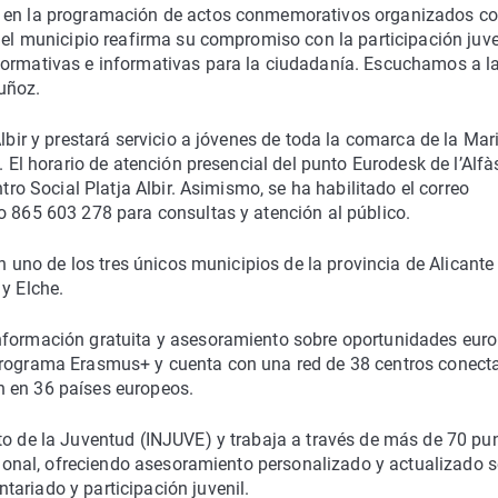
a en la programación de actos conmemorativos organizados c
 el municipio reafirma su compromiso con la participación juven
formativas e informativas para la ciudadanía. Escuchamos a l
uñoz.
Albir y prestará servicio a jóvenes de toda la comarca de la Mar
. El horario de atención presencial del punto Eurodesk de l’Alfà
ntro Social Platja Albir. Asimismo, se ha habilitado el correo
o 865 603 278 para consultas y atención al público.
en uno de los tres únicos municipios de la provincia de Alicante
y Elche.
información gratuita y asesoramiento sobre oportunidades eur
 programa Erasmus+ y cuenta con una red de 38 centros conect
n en 36 países europeos.
to de la Juventud (INJUVE) y trabaja a través de más de 70 pu
acional, ofreciendo asesoramiento personalizado y actualizado 
ariado y participación juvenil.