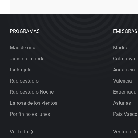
PROGRAMAS
EMISORAS
Más de uno
Madrid
Julia en la onda
Catalunya
La brújula
Andalucía
Radioestadio
Valencia
Radioestadio Noche
Extremadu
La rosa de los vientos
Asturias
Por fin no es lunes
País Vasco
Ver todo
Ver todo