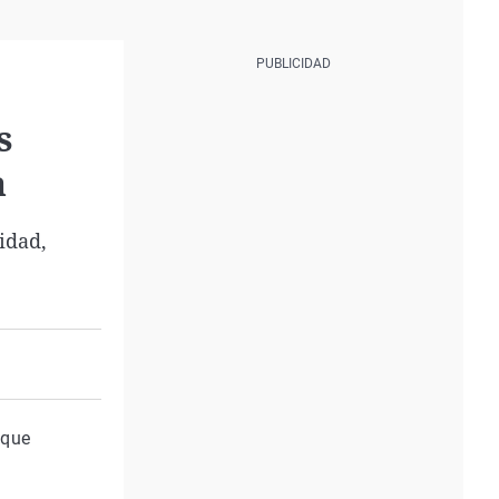
s
a
idad,
 que