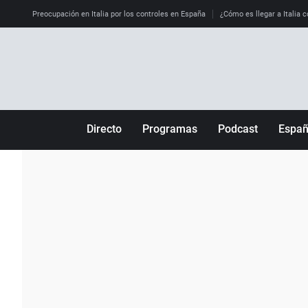
Preocupación en Italia por los controles en España
¿Cómo es llegar a Italia c
Directo
Programas
Podcast
Espa
Más de uno
Los Perseguidos
Andalucía
Por fin
Malas decisiones
Aragón
Julia en la onda
Expedientes del más allá
Baleares
La brújula
El viaje del Guernica
Cantabria
Radioestadio
Invisibles
Cataluña
Radioestadio noche
Prohibido morirse
Comunidad de M
El colegio invisible
Esto no ha pasado
Comunitat Vale