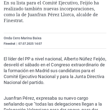
En su lista para el Comité Ejecutivo, Feijóo ha
La rosa de los vientos
Caso
Extremadura
Virales
realizado también nuevas incorporaciones,
Gente viajera
Retornados
Galicia
Televisión
como la de Juanfran Pérez Llorca, alcalde de
Finestrat.
Como el perro y el gat
Equipo de investigaci
La Rioja
Elecciones
Operación Viuda Negr
Navarra
Onda Cero Marina Baixa
País Vasco
Finestrat
|
07.07.2025 14:07
El líder del PP a nivel nacional, Alberto Núñez Feijóo,
desveló el sábado en el Congreso extraordinario de
la formación en Madrid sus candidatos para el
Comité Ejecutivo Nacional y para la Junta Directiva
Nacional del partido.
Juanfran Pérez, expresaba su nuevo cargo
señalando que "todas las delegaciones llegan a la
Delegación Valenciana para dar apoyo, para dar