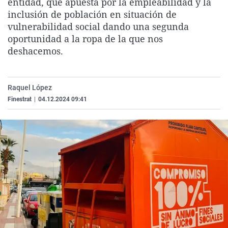
entidad, que apuesta por la empleabilidad y la
La rosa de los vientos
Caso
Extremadura
Virales
inclusión de población en situación de
vulnerabilidad social dando una segunda
Gente viajera
Retornados
Galicia
Televisión
oportunidad a la ropa de la que nos
Como el perro y el gat
Equipo de investigaci
La Rioja
Elecciones
deshacemos.
Operación Viuda Negr
Navarra
País Vasco
Raquel López
Finestrat
|
04.12.2024 09:41