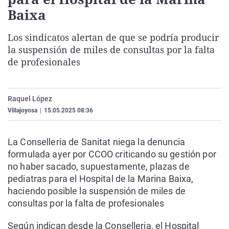
La rosa de los vientos
Caso
Extremadura
Virales
Baixa
Gente viajera
Retornados
Galicia
Televisión
Los sindicatos alertan de que se podría producir
Como el perro y el gat
Equipo de investigaci
La Rioja
Elecciones
la suspensión de miles de consultas por la falta
de profesionales
Operación Viuda Negr
Navarra
País Vasco
Raquel López
Villajoyosa
|
15.05.2025 08:36
La Conselleria de Sanitat niega la denuncia
formulada ayer por CCOO criticando su gestión por
no haber sacado, supuestamente, plazas de
pediatras para el Hospital de la Marina Baixa,
haciendo posible la suspensión de miles de
consultas por la falta de profesionales
Según indican desde la Conselleria, el Hospital