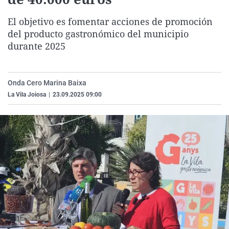
La rosa de los vientos
Caso
Extremadura
Virales
El objetivo es fomentar acciones de promoción
Gente viajera
Retornados
Galicia
Televisión
del producto gastronómico del municipio
Como el perro y el gat
Equipo de investigaci
La Rioja
Elecciones
durante 2025
Operación Viuda Negr
Navarra
País Vasco
Onda Cero Marina Baixa
La Vila Joiosa
|
23.09.2025 09:00