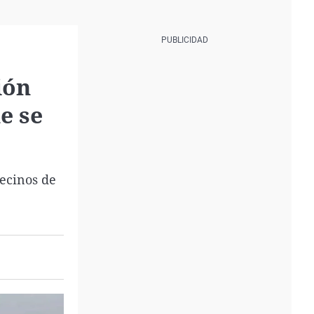
ión
e se
ecinos de