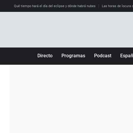
Qué tiempo hará el día del eclipse y dónde habrá nubes
Las horas de locura qu
Directo
Programas
Podcast
Espa
Más de uno
Los Perseguidos
Andalucía
Por fin
Malas decisiones
Aragón
Julia en la onda
Expedientes del más allá
Baleares
La brújula
El viaje del Guernica
Cantabria
Radioestadio
Invisibles
Cataluña
Radioestadio noche
Prohibido morirse
Comunidad de M
El colegio invisible
Esto no ha pasado
Comunitat Vale