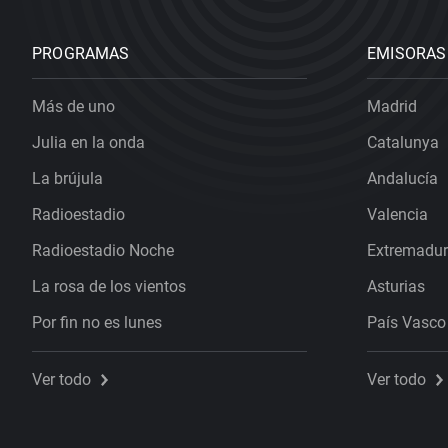
PROGRAMAS
EMISORAS
Más de uno
Madrid
Julia en la onda
Catalunya
La brújula
Andalucía
Radioestadio
Valencia
Radioestadio Noche
Extremadu
La rosa de los vientos
Asturias
Por fin no es lunes
País Vasco
Ver todo
Ver todo