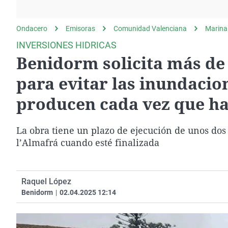
La rosa de los vientos
Caso
Extremadura
Gente viajera
Retornados
Galicia
Ondacero
Emisoras
Comunidad Valenciana
Marina
Como el perro y el
Equipo de investigación
La Rioja
INVERSIONES HIDRICAS
gato
Benidorm solicita más de 
Operación Viuda
Navarra
Negra
País Vasco
para evitar las inundacio
producen cada vez que ha
La obra tiene un plazo de ejecución de unos do
l’Almafrá cuando esté finalizada
Raquel López
Benidorm
|
02.04.2025 12:14