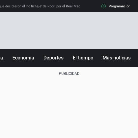
e decidieron el 'no fichaje' de Rodri por el Real Madrid y su 'sí' al Barça
Programación
La llamada de
ña
Economía
Deportes
El tiempo
Más noticias
Fútbol
Sociedad
Baloncesto
Mundo
Tenis
Salud
Motor
Cultura
Ciencia y Tecnología
adrid
Gastronomía
nciana
Medio ambiente