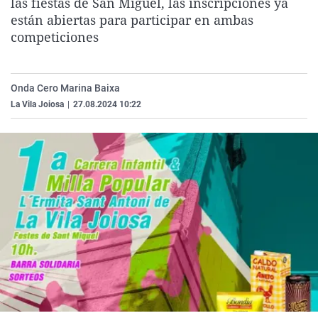
las fiestas de San Miguel, las inscripciones ya
La rosa de los vientos
Caso
Extremadura
Virales
están abiertas para participar en ambas
competiciones
Gente viajera
Retornados
Galicia
Televisión
Como el perro y el gat
Equipo de investigaci
La Rioja
Elecciones
Operación Viuda Negr
Navarra
Onda Cero Marina Baixa
La Vila Joiosa
|
27.08.2024 10:22
País Vasco