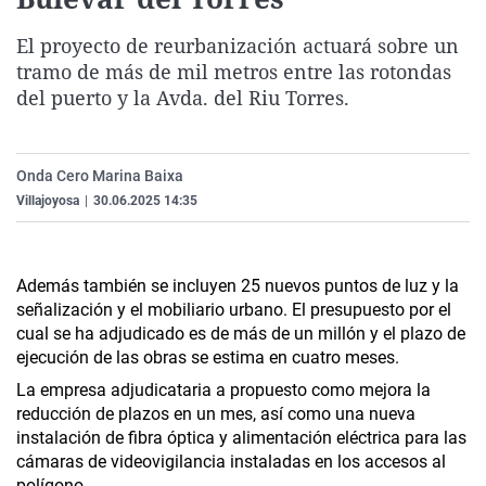
La rosa de los vientos
Caso
Extremadura
Virales
El proyecto de reurbanización actuará sobre un
Gente viajera
Retornados
Galicia
Televisión
tramo de más de mil metros entre las rotondas
Como el perro y el gat
Equipo de investigaci
La Rioja
Elecciones
del puerto y la Avda. del Riu Torres.
Operación Viuda Negr
Navarra
País Vasco
Onda Cero Marina Baixa
Villajoyosa
|
30.06.2025 14:35
Además también se incluyen 25 nuevos puntos de luz y la
señalización y el mobiliario urbano.
El presupuesto por el
cual se ha adjudicado es de más de un millón y el plazo de
ejecución de las obras se estima en cuatro meses.
La empresa adjudicataria a propuesto como mejora la
reducción de plazos en un mes, así como una nueva
instalación de fibra óptica y alimentación eléctrica para las
cámaras de videovigilancia instaladas en los accesos al
polígono.