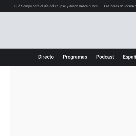
Qué tiempo hará el día del eclipse y dónde habrá nubes
Las horas de locura qu
Directo
Programas
Podcast
Espa
Más de uno
Los Perseguidos
Andalucía
Por fin
Malas decisiones
Aragón
Julia en la onda
Expedientes del más allá
Baleares
La brújula
El viaje del Guernica
Cantabria
Radioestadio
Invisibles
Cataluña
Radioestadio noche
Prohibido morirse
Comunidad de M
El colegio invisible
Esto no ha pasado
Comunitat Vale