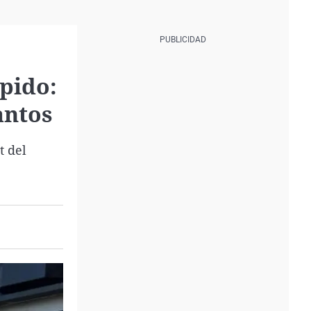
pido:
antos
t del