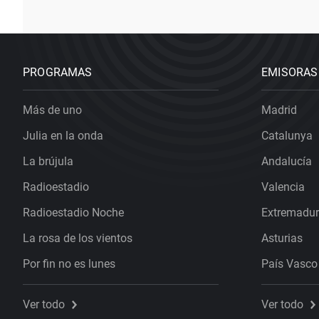
PROGRAMAS
EMISORAS
Más de uno
Madrid
Julia en la onda
Catalunya
La brújula
Andalucía
Radioestadio
Valencia
Radioestadio Noche
Extremadu
La rosa de los vientos
Asturias
Por fin no es lunes
País Vasco
Ver todo
Ver todo