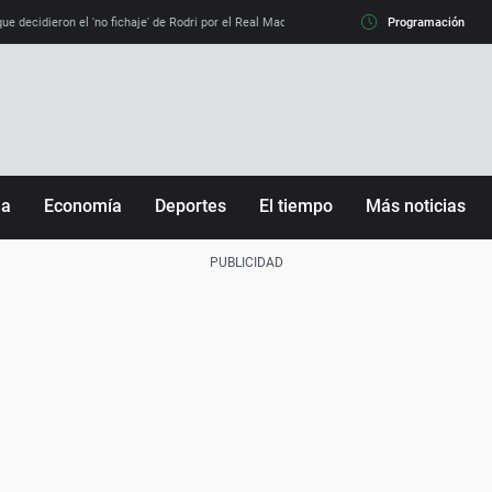
e decidieron el 'no fichaje' de Rodri por el Real Madrid y su 'sí' al Barça
Programación
La llamada de
ña
Economía
Deportes
El tiempo
Más noticias
Fútbol
Sociedad
Baloncesto
Mundo
Tenis
Salud
Motor
Cultura
Ciencia y Tecnología
adrid
Gastronomía
nciana
Medio ambiente