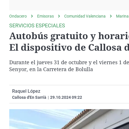
La rosa de los vientos
Caso
Extremadura
Gente viajera
Retornados
Galicia
Ondacero
Emisoras
Comunidad Valenciana
Marina
Como el perro y el
Equipo de investigación
La Rioja
SERVICIOS ESPECIALES
gato
Autobús gratuito y horar
Operación Viuda
Navarra
Negra
País Vasco
El dispositivo de Callosa 
Durante el jueves 31 de octubre y el viernes 1 d
Senyor, en la Carretera de Bolulla
Raquel López
Callosa d'En Sarrià
|
29.10.2024 09:22