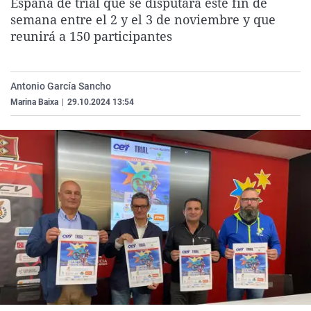
España de trial que se disputará este fin de
La rosa de los vientos
Caso
Extremadura
Virales
semana entre el 2 y el 3 de noviembre y que
reunirá a 150 participantes
Gente viajera
Retornados
Galicia
Televisión
Como el perro y el gat
Equipo de investigaci
La Rioja
Elecciones
Operación Viuda Negr
Navarra
Antonio García Sancho
Marina Baixa
|
29.10.2024 13:54
País Vasco