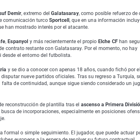
suf Demir
, extremo del
Galatasaray
, como posible refuerzo de 
de comunicación turco
Sportcell
, que en una información incluy
ue han mostrado interés por el atacante.
afe
,
Espanyol
y más recientemente el propio
Elche CF
han segu
o de contrato restante con Galatasaray. Por el momento, no hay
i desde el entorno del futbolista.
ria
y se dio a conocer con apenas 18 años, cuando fichó por e
isputar nueve partidos oficiales. Tras su regreso a Turquía, s
la falta de continuidad, aunque sigue siendo considerado un ju
de reconstrucción de plantilla tras el
ascenso a Primera Divisi
n busca de incorporaciones, especialmente en posiciones ofens
je.
ta formal o simple seguimiento. El jugador, que puede actuar p
 clubes europeos a la espera de resolver su futuro contractual.