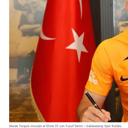
Desde Turquía vinculan al Elche CF con Yusuf Demir. | Galatasaray Spor Kulübü