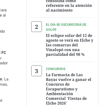
consolida como
referente en la atención
al nacimiento
cara
e al
EL DÍA SE OSCURECERÁ DE
GOLPE
ido
El eclipse solar del 12 de
agosto se verá en Elche y
las comarcas del
Vinalopó con una
l
FC
parcialidad del 98 %
u
gador
CONCURSOS
La Farmacia de Las
Bayas vuelve a ganar el
ón
. La
Concurso de
ivas,
Escaparatismo y
Ambientación
Comercial 'Fiestas de
or
Elche 2026'