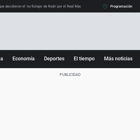
e decidieron el 'no fichaje' de Rodri por el Real Madrid y su 'sí' al Barça
Programación
La llamada de
ña
Economía
Deportes
El tiempo
Más noticias
Fútbol
Sociedad
Baloncesto
Mundo
Tenis
Salud
Motor
Cultura
Ciencia y Tecnología
adrid
Gastronomía
nciana
Medio ambiente