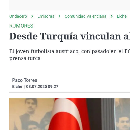
La rosa de los vientos
Caso
Extremadura
Gente viajera
Retornados
Galicia
Ondacero
Emisoras
Comunidad Valenciana
Elche
Como el perro y el
Equipo de investigación
La Rioja
RUMORES
gato
Desde Turquía vinculan a
Operación Viuda
Navarra
Negra
País Vasco
El joven futbolista austriaco, con pasado en el F
prensa turca
Paco Torres
Elche
|
08.07.2025 09:27