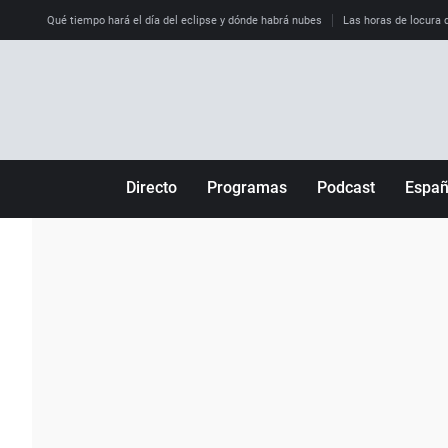
Qué tiempo hará el día del eclipse y dónde habrá nubes
Las horas de locura qu
Directo
Programas
Podcast
Espa
Más de uno
Los Perseguidos
Andalucía
Por fin
Malas decisiones
Aragón
Julia en la onda
Expedientes del más allá
Baleares
La brújula
El viaje del Guernica
Cantabria
Radioestadio
Invisibles
Cataluña
Radioestadio noche
Prohibido morirse
Comunidad de M
El colegio invisible
Esto no ha pasado
Comunitat Vale