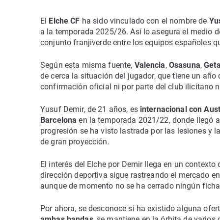
El
Elche CF
ha sido vinculado con el nombre de
Yu
a la temporada 2025/26. Así lo asegura el medio 
conjunto franjiverde entre los equipos españoles q
Según esta misma fuente,
Valencia
,
Osasuna
,
Get
de cerca la situación del jugador, que tiene un añ
confirmación oficial ni por parte del club ilicitano n
Yusuf Demir, de 21 años, es
internacional con Aust
Barcelona
en la temporada 2021/22, donde llegó a d
progresión se ha visto lastrada por las lesiones y 
de gran proyección.
El interés del Elche por Demir llega en un contexto 
dirección deportiva sigue rastreando el mercado e
aunque de momento no se ha cerrado ningún ficha
Por ahora, se desconoce si ha existido alguna ofer
ambas bandas
, se mantiene en la órbita de varios