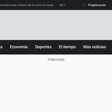
uncionaria que informó de la crisis en Ceuta
"No hay mafias, que no nos engañen": exper
Programación
ña
Economía
Deportes
El tiempo
Más noticias
Fútbol
Sociedad
Baloncesto
Mundo
Tenis
Salud
Motor
Cultura
Ciencia y Tecnología
adrid
Gastronomía
nciana
Medio ambiente