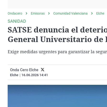
La rosa de los vientos
Caso
Extremadura
Gente viajera
Retornados
Galicia
Ondacero
Emisoras
Comunidad Valenciana
Elche
Como el perro y el
Equipo de investigación
La Rioja
SANIDAD
gato
SATSE denuncia el deterio
Operación Viuda
Navarra
Negra
País Vasco
General Universitario de 
Exige medidas urgentes para garantizar la segur
Onda Cero Elche
Elche
|
16.06.2026 14:41