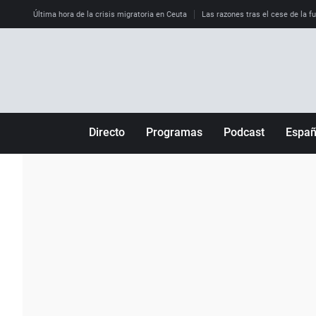
Última hora de la crisis migratoria en Ceuta
Las razones tras el cese de la f
Directo
Programas
Podcast
Espa
Más de uno
Los Perseguidos
Andalucía
Por fin
Malas decisiones
Aragón
Julia en la onda
Expedientes del más allá
Baleares
La brújula
El viaje del Guernica
Cantabria
Radioestadio
Invisibles
Cataluña
Radioestadio noche
Prohibido morirse
Comunidad de M
El colegio invisible
Esto no ha pasado
Comunitat Vale