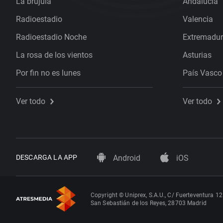
La brújula
Andalucía
Radioestadio
Valencia
Radioestadio Noche
Extremadu
La rosa de los vientos
Asturias
Por fin no es lunes
País Vasco
Ver todo
Ver todo
DESCARGA LA APP
Android
iOS
Copyright © Uniprex, S.A.U., C/ Fuerteventura 12
San Sebastián de los Reyes, 28703 Madrid