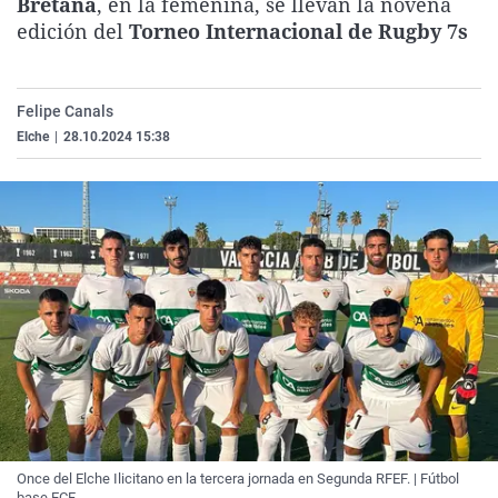
Bretaña
, en la femenina, se llevan la novena
La rosa de los vientos
Caso
Extremadura
Virales
edición del
Torneo Internacional de Rugby 7s
Gente viajera
Retornados
Galicia
Televisión
Como el perro y el gat
Equipo de investigaci
La Rioja
Elecciones
Felipe Canals
Operación Viuda Negr
Navarra
Elche
|
28.10.2024 15:38
País Vasco
Once del Elche Ilicitano en la tercera jornada en Segunda RFEF. | Fútbol
base ECF