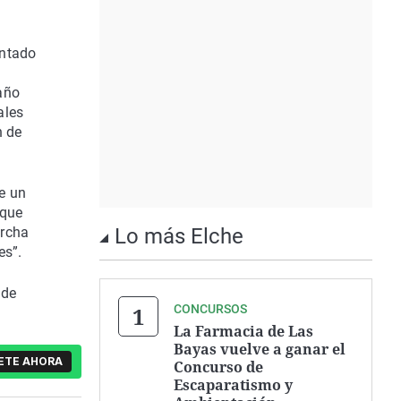
entado
año
ales
n de
e un
 que
archa
Lo más Elche
es”.
 de
CONCURSOS
La Farmacia de Las
Bayas vuelve a ganar el
ETE AHORA
Concurso de
Escaparatismo y