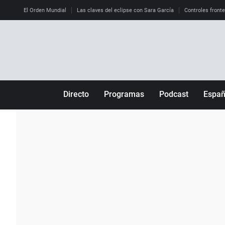
El Orden Mundial
Las claves del eclipse con Sara García
Controles front
Directo
Programas
Podcast
Espa
Más de uno
Los Perseguidos
Andalucía
Por fin
Malas decisiones
Aragón
Julia en la onda
Expedientes del más allá
Baleares
La brújula
El viaje del Guernica
Cantabria
Radioestadio
Invisibles
Cataluña
Radioestadio noche
Prohibido morirse
Comunidad de M
El colegio invisible
Esto no ha pasado
Comunitat Vale