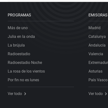
PROGRAMAS
EMISORAS
Más de uno
Madrid
Julia en la onda
Catalunya
La brújula
Andalucía
Radioestadio
Valencia
Radioestadio Noche
Extremadu
La rosa de los vientos
Asturias
Por fin no es lunes
País Vasco
Ver todo
Ver todo