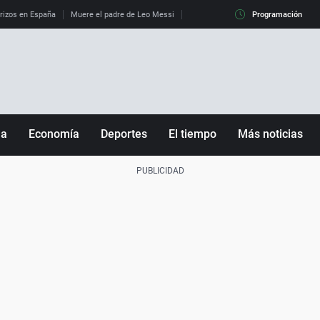
erizos en España
Muere el padre de Leo Messi
La diferencia entre observar el eclip
Programación
ña
Economía
Deportes
El tiempo
Más noticias
Fútbol
Sociedad
Baloncesto
Mundo
Tenis
Salud
Motor
Cultura
Ciencia y Tecnología
adrid
Gastronomía
nciana
Medio ambiente