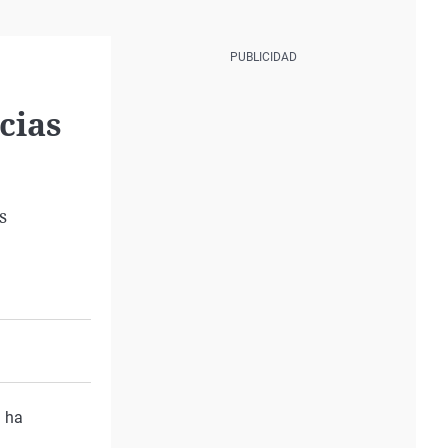
cias
s
, ha