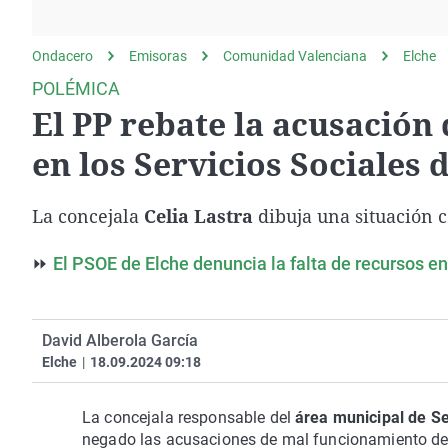
La rosa de los vientos
Caso
Extremadura
Gente viajera
Retornados
Galicia
Ondacero
Emisoras
Comunidad Valenciana
Elche
Como el perro y el
Equipo de investigación
La Rioja
POLÉMICA
gato
El PP rebate la acusación 
Operación Viuda
Navarra
Negra
País Vasco
en los Servicios Sociales 
La concejala
Celia Lastra
dibuja una situación c
⏩
El PSOE de Elche denuncia la falta de recursos en
David Alberola García
Elche
|
18.09.2024 09:18
La concejala responsable del
área municipal de Se
negado las acusaciones de mal funcionamiento de 