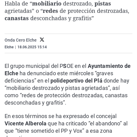
Habla de “
mobiliario
destrozado,
pistas
La rosa de los vientos
Caso
Extremadura
Virales
agrietadas” o “
redes
de protección destrozadas,
Gente viajera
Retornados
Galicia
Televisión
canastas
desconchadas y grafitis”
Como el perro y el gat
Equipo de investigaci
La Rioja
Elecciones
Operación Viuda Negr
Navarra
Onda Cero Elche
Elche
|
18.06.2025 15:14
País Vasco
El grupo municipal del P
S
OE en el
Ayuntamiento de
Elche
ha denunciado este miércoles “graves
deficiencias” en el
polideportivo del Plá
donde hay
“mobiliario destrozado y pistas agrietadas”, así
como “redes de protección destrozadas, canastas
desconchadas y grafitis”.
En esos términos se ha expresado el concejal
Vicente Alberola
que ha criticado “el abandono” al
que “tiene sometido el PP y Vox” a esa zona