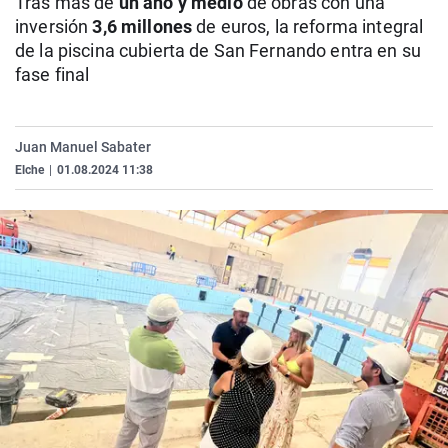
Tras más de
un año y medio
de obras con una
La rosa de los vientos
Caso
Extremadura
Virales
inversión
3,6 millones
de euros, la reforma integral
de la piscina cubierta de San Fernando entra en su
Gente viajera
Retornados
Galicia
Televisión
fase final
Como el perro y el gat
Equipo de investigaci
La Rioja
Elecciones
Operación Viuda Negr
Navarra
Juan Manuel Sabater
País Vasco
Elche
|
01.08.2024 11:38